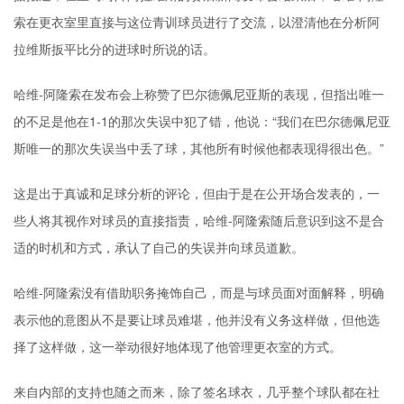
索在更衣室里直接与这位青训球员进行了交流，以澄清他在分析阿
拉维斯扳平比分的进球时所说的话。
哈维-阿隆索在发布会上称赞了巴尔德佩尼亚斯的表现，但指出唯一
的不足是他在1-1的那次失误中犯了错，他说：“我们在巴尔德佩尼亚
斯唯一的那次失误当中丢了球，其他所有时候他都表现得很出色。”
这是出于真诚和足球分析的评论，但由于是在公开场合发表的，一
些人将其视作对球员的直接指责，哈维-阿隆索随后意识到这不是合
适的时机和方式，承认了自己的失误并向球员道歉。
哈维-阿隆索没有借助职务掩饰自己，而是与球员面对面解释，明确
表示他的意图从不是要让球员难堪，他并没有义务这样做，但他选
择了这样做，这一举动很好地体现了他管理更衣室的方式。
来自内部的支持也随之而来，除了签名球衣，几乎整个球队都在社